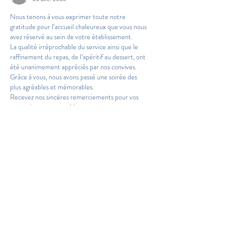
Nous tenons à vous exprimer toute notre 
gratitude pour l’accueil chaleureux que vous nous 
avez réservé au sein de votre établissement.
La qualité irréprochable du service ainsi que le 
raffinement du repas, de l’apéritif au dessert, ont 
été unanimement appréciés par nos convives. 
Grâce à vous, nous avons passé une soirée des 
plus agréables et mémorables.
Recevez nos sincères remerciements pour vos 
prestations remarquables.
J'aime
Répondre
marzcuber
28 janv.
En réponse à
Membre inconnu
Un immense merci pour votre message si 
élogieux et pour la confiance que vous avez 
accordée à notre établissement.
Nous sommes ravis d’apprendre que nos 