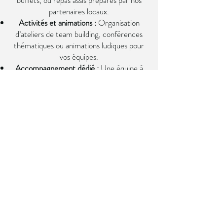
buffets, ou repas assis préparés par nos
partenaires locaux.
Activités et animations :
Organisation
d’ateliers de team building, conférences
thématiques ou animations ludiques pour
vos équipes.
Accompagnement dédié :
Une équipe à
votre écoute pour planifier et coordonner
votre événement dans les moindres détails.
Contactez-nous pour
organiser votre
prochain événement
professionnel
Faites de votre séminaire ou événement
d’entreprise une réussite en choisissant Le
Parc de Modenheim.
Contactez-nous dès
aujourd’hui
pour un devis personnalisé ou